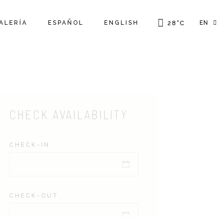
ALERÍA
ESPAÑOL
ENGLISH
28
°
C
EN
FR
GR
IT
CHECK AVAILABILITY
CHECK-IN
CHECK-OUT