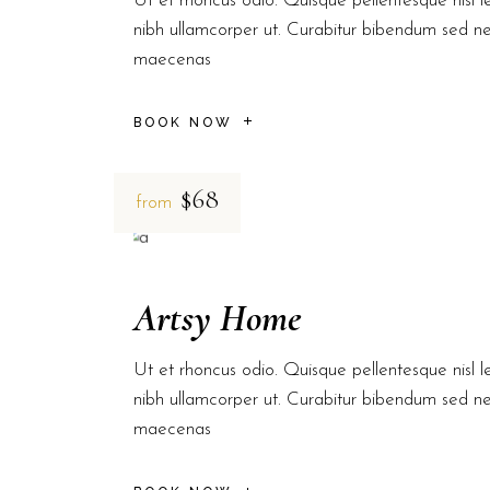
Ut et rhoncus odio. Quisque pellentesque nisl le
nibh ullamcorper ut. Curabitur bibendum sed n
maecenas
BOOK NOW
$68
from
Artsy Home
Ut et rhoncus odio. Quisque pellentesque nisl le
nibh ullamcorper ut. Curabitur bibendum sed n
maecenas