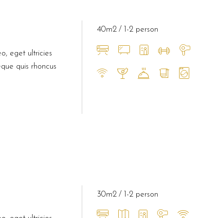
40m2
1-2 person
o, eget ultricies
eque quis rhoncus
30m2
1-2 person