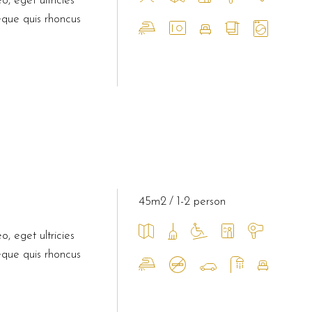
o, eget ultricies
eque quis rhoncus
45m2
1-2 person
o, eget ultricies
eque quis rhoncus