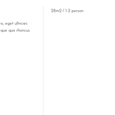
28m2
1-2 person
o, eget ultricies
eque quis rhoncus