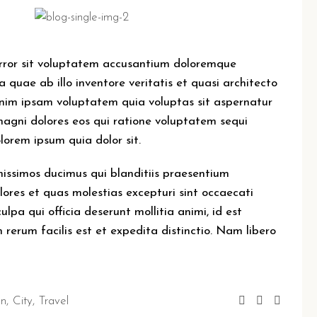
 error sit voluptatem accusantium doloremque
quae ab illo inventore veritatis et quasi architecto
nim ipsam voluptatem quia voluptas sit aspernatur
magni dolores eos qui ratione voluptatem sequi
lorem ipsum quia dolor sit.
nissimos ducimus qui blanditiis praesentium
lores et quas molestias excepturi sint occaecati
ulpa qui officia deserunt mollitia animi, id est
erum facilis est et expedita distinctio. Nam libero
on
City
Travel