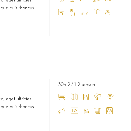
o, eget ultricies
eque quis rhoncus
30m2
1-2 person
o, eget ultricies
eque quis rhoncus