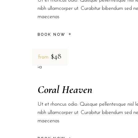
Ut et rhoncus odio. Quisque pellentesque nisl le
nibh ullamcorper ut. Curabitur bibendum sed n
maecenas
BOOK NOW
$48
from
Coral Heaven
Ut et rhoncus odio. Quisque pellentesque nisl le
nibh ullamcorper ut. Curabitur bibendum sed n
maecenas