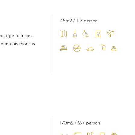
45m2
1-2 person
o, eget ultricies
eque quis rhoncus
170m2
2-7 person