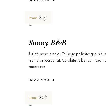
BOOK NOW
$45
from
Sunny B&B
Ut et rhoncus odio. Quisque pellentesque nisl le
nibh ullamcorper ut. Curabitur bibendum sed n
maecenas
BOOK NOW
$68
from