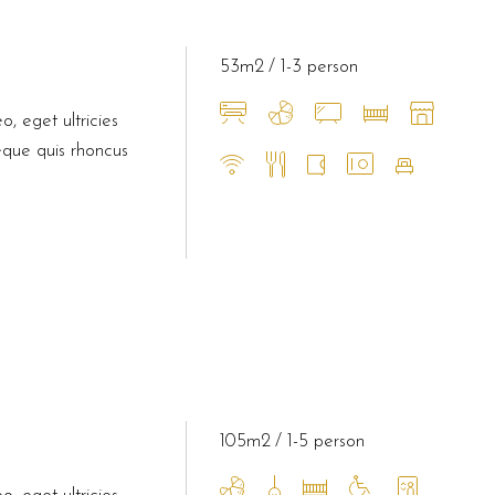
53m2
1-3 person
o, eget ultricies
eque quis rhoncus
105m2
1-5 person