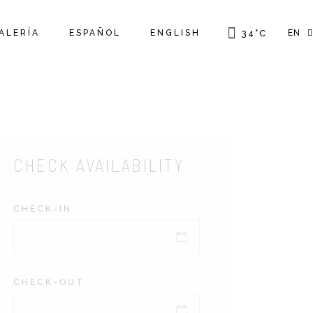
ALERÍA
ESPAÑOL
ENGLISH
34
°
C
EN
FR
GR
IT
CHECK AVAILABILITY
CHECK-IN
CHECK-OUT