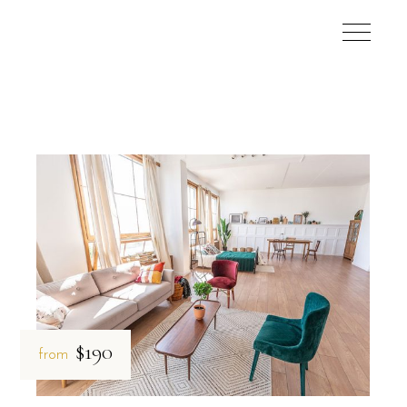
$190
from