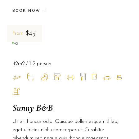
BOOK NOW
$45
from
42m2
1-2 person
Sunny B&B
Ut et rhoncus odio. Quisque pellentesque nisl leo,
eget ultricies nibh ullamcorper ut. Curabitur
bibendum sed neque quis rhoncus maecenas