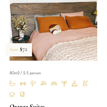
$72
from
80m2
2-5 person
Orange Suites